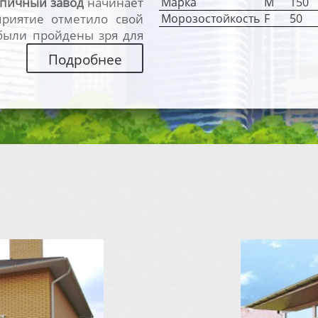
Марка
M
150
рпичный завод
начинает
Морозостойкость
F
50
приятие отметило свой
были пройдены зря для
Подробнее