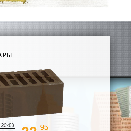
АРЫ
120х88
Размер 1 шт.
95