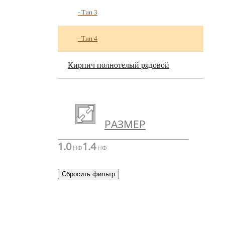
- Тип 3
- Тип 4
Кирпич полнотелый рядовой
РАЗМЕР
1.0
1.4
НФ
НФ